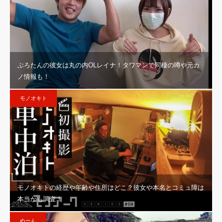
ぷろたんの彼女は丸の内OLレイナ！タワマンで同棲の噂や元カ
ノ情報も！
モノオキト
モノオキトの経歴や年齢や住所はどこ？彼女や本名とコミュ障は
本当かも調査！
ぬーん