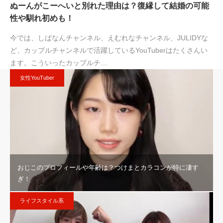
ぬーんがこーへいと別れた理由は？復縁して結婚の可能
性や馴れ初めも！
今では、しばなんチャンネル、えむれなチャンネル、JULIDYな
ど、カップルチャンネルで活躍しているYouTuberはたくさんい
ます。こういったカップルチ…
女性YouTuber
おじこのプロフィールや年齢は？つけまとカラコンが特に凄す
ぎ！
ライフスタイル系