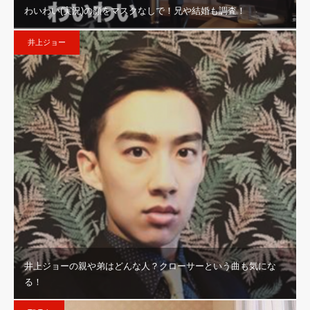
わいわい(実況)の顔をマスクなしで！兄や結婚も調査！
井上ジョー
井上ジョーの親や弟はどんな人？クローサーという曲も気にな
る！