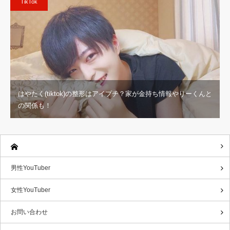
TikTok
はやたく(tiktok)の整形はアイプチ？家が金持ち情報やりーくんと
の関係も！
男性YouTuber
女性YouTuber
お問い合わせ