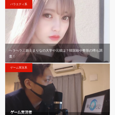
バラエティ系
ヘラヘラ三銃士まりなの大学や元彼は？韓国籍や整形の噂も調
査！
ゲーム実況系