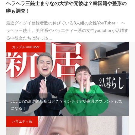
ヘラヘラ三銃士まりなの大学や元彼は？韓国籍や整形の
噂も調査！
最近グイグイ登録者数の伸びている3人組の女性YouTuber・ ヘ
ラヘラ三銃士。美容系やバラエティー系の女性youtuberが活躍す
る中彼女たちは酔っ払…
カップルYouTuber
JULIDYの新居の場所はどこ？インテリアや家具のブランドも気
になる！
バラエティ系