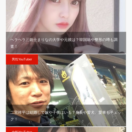
ヘラヘラ三銃士まりなの大学や元彼は？韓国籍や整形の噂も調
査！
男性YouTuber
二宮祥平は結婚して嫁や子供はいる？身長や愛犬、愛車もチェッ
ク！