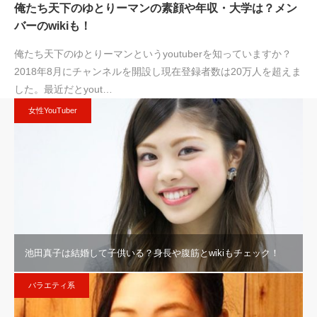
俺たち天下のゆとりーマンの素顔や年収・大学は？メン
バーのwikiも！
俺たち天下のゆとりーマンというyoutuberを知っていますか？
2018年8月にチャンネルを開設し現在登録者数は20万人を超えま
した。最近だとyout…
女性YouTuber
池田真子は結婚して子供いる？身長や腹筋とwikiもチェック！
バラエティ系