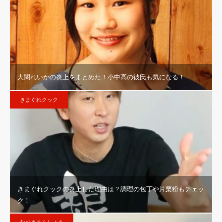
大関れいかの炎上をまとめた！小中高の彼氏も気になる！
きまぐれクック
きまぐれクックの炎上した理由は？調理の包丁や片栗粉もチェッ
ク！