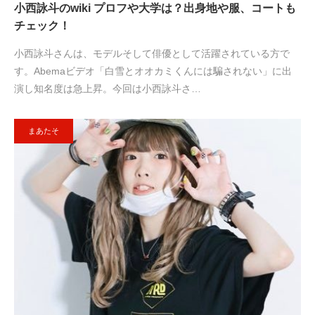
小西詠斗のwiki プロフや大学は？出身地や服、コートも
チェック！
小西詠斗さんは、モデルそして俳優として活躍されている方で
す。Abemaビデオ「白雪とオオカミくんには騙されない」に出
演し知名度は急上昇。今回は小西詠斗さ…
まあたそ