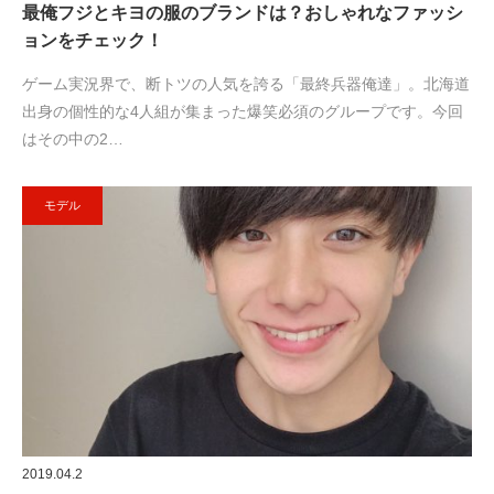
最俺フジとキヨの服のブランドは？おしゃれなファッシ
ョンをチェック！
ゲーム実況界で、断トツの人気を誇る「最終兵器俺達」。北海道
出身の個性的な4人組が集まった爆笑必須のグループです。今回
はその中の2…
モデル
2019.04.2