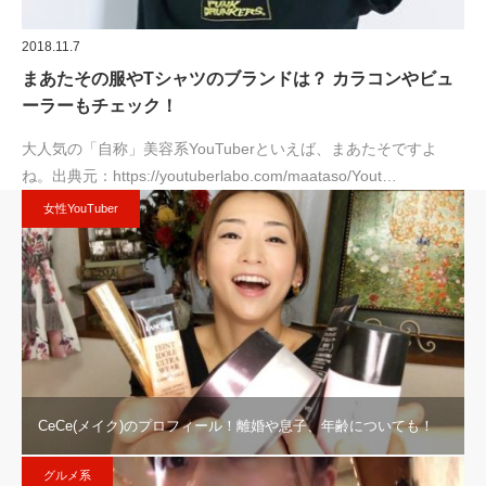
2018.11.7
まあたその服やTシャツのブランドは？ カラコンやビュ
ーラーもチェック！
大人気の「自称」美容系YouTuberといえば、まあたそですよ
ね。出典元：https://youtuberlabo.com/maataso/Yout…
女性YouTuber
CeCe(メイク)のプロフィール！離婚や息子、年齢についても！
グルメ系