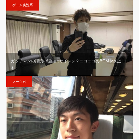
ゲーム実況系
ガッチマンの謹慎の理由はサイレン？ニコニコのBGMや炎上
も！
スーツ君