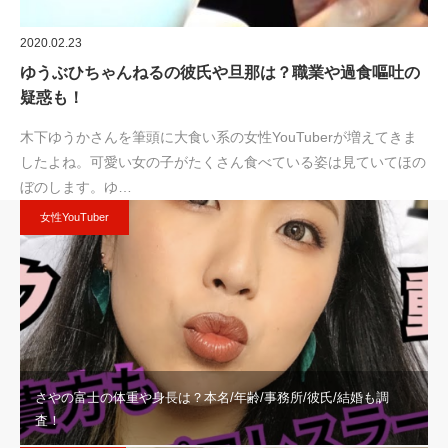
2020.02.23
ゆうぶひちゃんねるの彼氏や旦那は？職業や過食嘔吐の
疑惑も！
木下ゆうかさんを筆頭に大食い系の女性YouTuberが増えてきま
したよね。可愛い女の子がたくさん食べている姿は見ていてほの
ぼのします。ゆ…
女性YouTuber
さやの富士の体重や身長は？本名/年齢/事務所/彼氏/結婚も調
査！