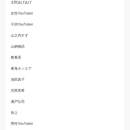
太郎あげあげ
女性YouTuber
子供YouTuber
山之内すず
山納物語
教養系
東海オンエア
池田真子
河西美希
瀬戸弘司
炎上
男性YouTuber