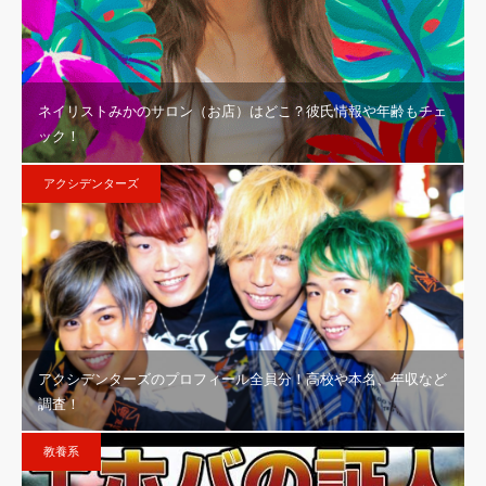
ネイリストみかのサロン（お店）はどこ？彼氏情報や年齢もチェ
ック！
アクシデンターズ
アクシデンターズのプロフィール全員分！高校や本名、年収など
調査！
教養系