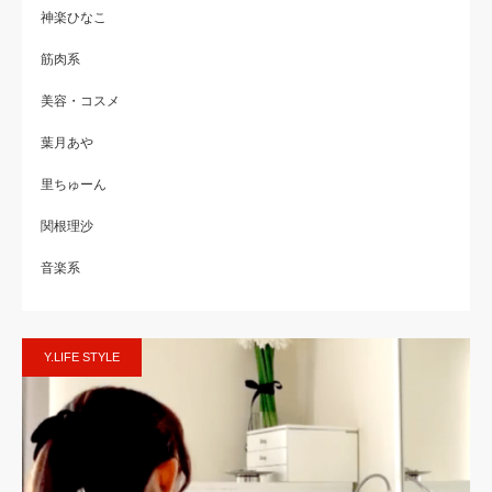
神楽ひなこ
筋肉系
美容・コスメ
葉月あや
里ちゅーん
関根理沙
音楽系
Y.LIFE STYLE