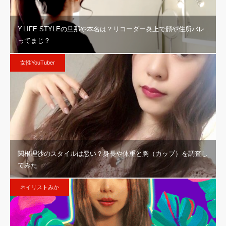
Y.LIFE STYLEの旦那や本名は？リコーダー炎上で顔や住所バレ
ってまじ？
女性YouTuber
関根理沙のスタイルは悪い？身長や体重と胸（カップ）を調査し
てみた
ネイリストみか