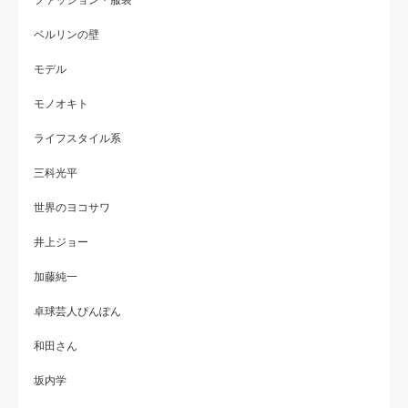
ファッション・服装
ベルリンの壁
モデル
モノオキト
ライフスタイル系
三科光平
世界のヨコサワ
井上ジョー
加藤純一
卓球芸人ぴんぽん
和田さん
坂内学