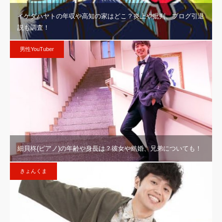
イケダハヤトの年収や高知の家はどこ？炎上や批判、ブログ引退
説も調査！
男性YouTuber
細貝柊(ピアノ)の年齢や身長は？彼女や結婚、兄弟についても！
きょんくま