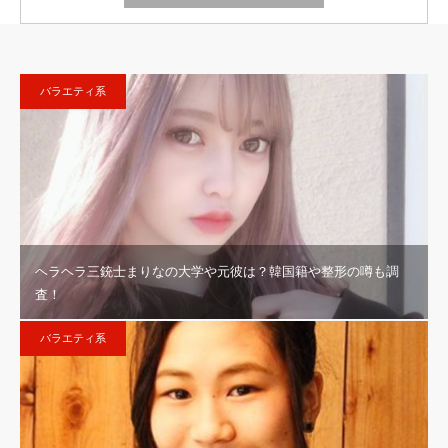
バラエティ系
ヘラヘラ三銃士まりなの大学や元彼は？韓国籍や整形の噂も調
査！
バラエティ系