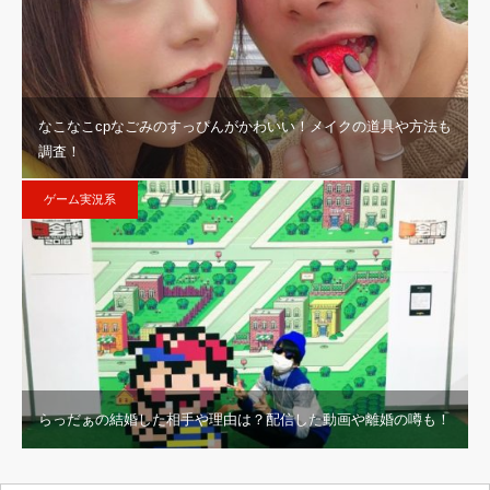
なこなこcpなごみのすっぴんがかわいい！メイクの道具や方法も
調査！
ゲーム実況系
らっだぁの結婚した相手や理由は？配信した動画や離婚の噂も！