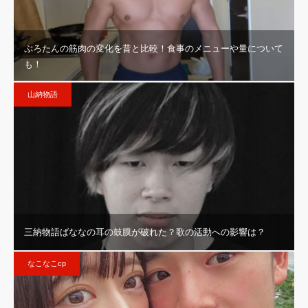
ぷろたんの筋肉の変化を昔と比較！食事のメニューや量について
も！
山納物語
三納物語ばななの耳の鼓膜が破れた？歌の活動への影響は？
なこなこcp