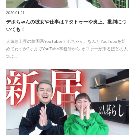
2020.01.21
デボちゃんの彼女や仕事は？タトゥーや炎上、批判につ
いても！
人気急上昇の韓国系YouTuberデボちゃん。なんとYouTubeを始
めてわずか2ヶ月でYouTube事務所から オファーが来るほどの人
気ぶ…