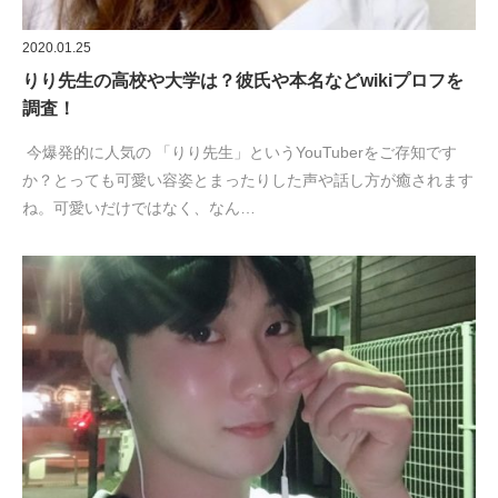
2020.01.25
りり先生の高校や大学は？彼氏や本名などwikiプロフを
調査！
今爆発的に人気の 「りり先生」というYouTuberをご存知です
か？とっても可愛い容姿とまったりした声や話し方が癒されます
ね。可愛いだけではなく、なん…