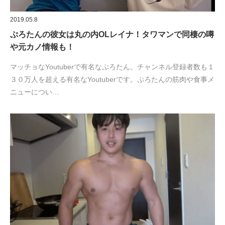
2019.05.8
ぷろたんの彼女は丸の内OLレイナ！タワマンで同棲の噂
や元カノ情報も！
マッチョなYoutuberで有名なぷろたん。チャンネル登録者数も１
３０万人を超える有名なYoutuberです。ぷろたんの筋肉や食事メ
ニューについ…