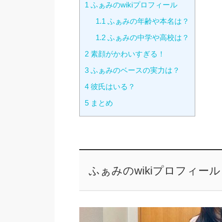
1
ふぁみのwikiプロフィール
1.1
ふぁみの年齢や本名は？
1.2
ふぁみの中学や高校は？
2
素顔がかわいすぎる！
3
ふぁみのベースの実力は？
4
彼氏はいる？
5
まとめ
ふぁみのwikiプロフィール