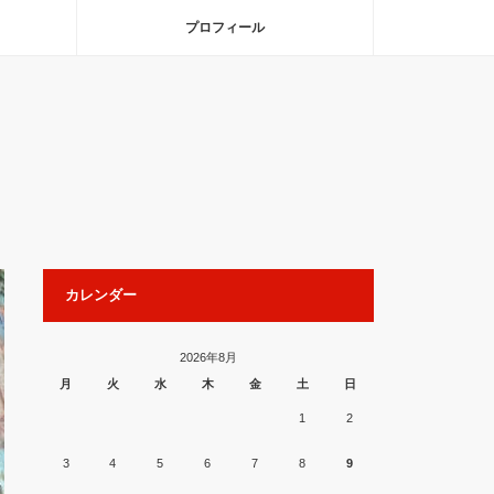
プロフィール
カレンダー
2026年8月
月
火
水
木
金
土
日
1
2
3
4
5
6
7
8
9