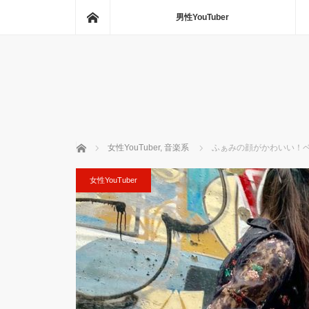
ホーム
男性YouTuber
ホーム
女性YouTuber
,
音楽系
ふぁみの顔がかわいい！
女性YouTuber