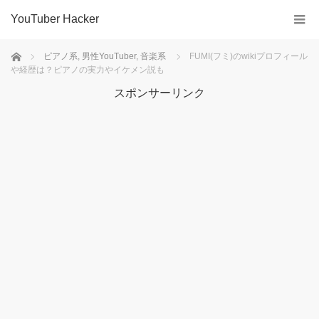
YouTuber Hacker
ホーム
ピアノ系
,
男性YouTuber
,
音楽系
FUMI(フミ)のwikiプロフィール
や経歴は？ピアノの実力やイケメン説も
スポンサーリンク