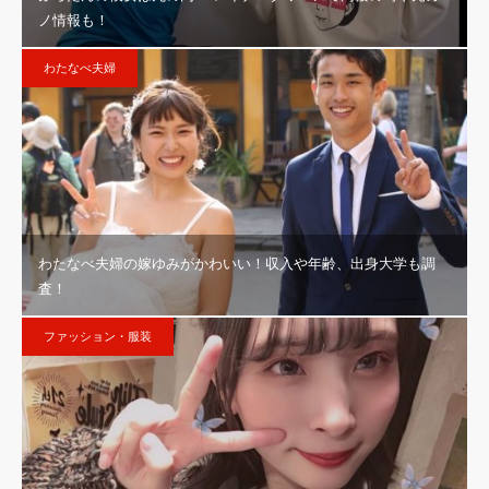
ノ情報も！
わたなべ夫婦
わたなべ夫婦の嫁ゆみがかわいい！収入や年齢、出身大学も調
査！
ファッション・服装