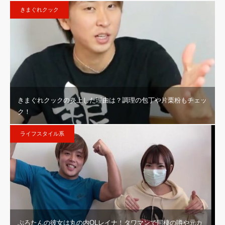
きまぐれクック
きまぐれクックの炎上した理由は？調理の包丁や片栗粉もチェッ
ク！
ライフスタイル系
ぷろたんの彼女は丸の内OLレイナ！タワマンで同棲の噂や元カ