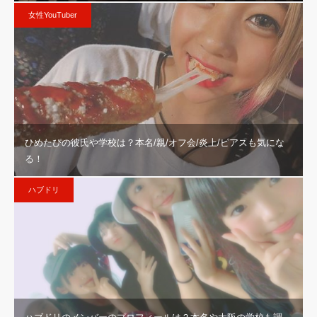
女性YouTuber
ひめたぴの彼氏や学校は？本名/親/オフ会/炎上/ピアスも気にな
る！
ハブドリ