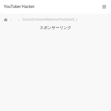
YouTuber Hacker
ホーム
f2e4a1f314e5a49984e01f47be563a0f_s
スポンサーリンク