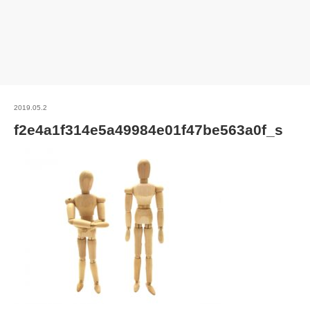
2019.05.2
f2e4a1f314e5a49984e01f47be563a0f_s