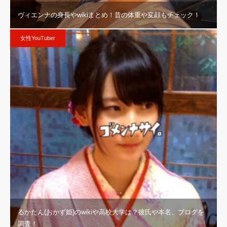
ヴィエンナの身長やwikiまとめ！昔の体重や変顔もチェック！
女性YouTuber
るかたん(おかず姫)のwikiや高校大学は？彼氏や本名、ブログを
調査！