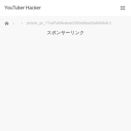
YouTuber Hacker
ホーム
picture_pc_77caf7a69eabad1093ddfae93a8d94a8-2
スポンサーリンク