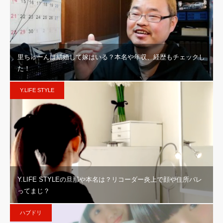
里ちゅーんは結婚して嫁はいる？本名や年収、経歴もチェックし
た！
Y.LIFE STYLE
Y.LIFE STYLEの旦那や本名は？リコーダー炎上で顔や住所バレ
ってまじ？
ハブドリ