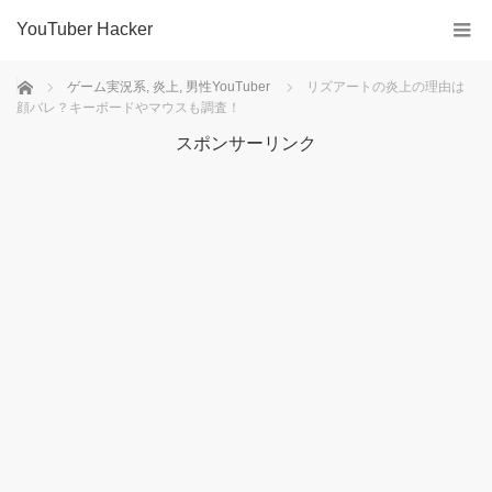
YouTuber Hacker
ホーム
ゲーム実況系
,
炎上
,
男性YouTuber
リズアートの炎上の理由は
顔バレ？キーボードやマウスも調査！
スポンサーリンク