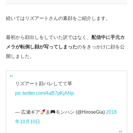
続いてはリズアートさんの素顔をご紹介します。
最初から顔出しをしていた訳ではなく、
配信中に手元カ
メラが転倒し顔が写ってしまった
のをきっかけに顔を公
開しました。
リズアート顔バレしてて草
pic.twitter.com/4aB7pKjANp
— 広瀬ギア
ゑ
モンハン (@HiroseGia)
2018
年10月10日