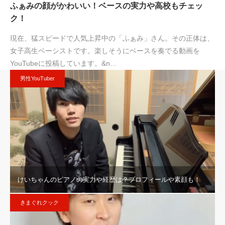
ふぁみの顔がかわいい！ベースの実力や高校もチェッ
ク！
現在、猛スピードで人気上昇中の「ふぁみ」さん。その正体は、
女子高生ベーシストです。楽しそうにベースを奏でる動画を
YouTubeに投稿しています。&n…
男性YouTuber
けいちゃんのピアノの実力や経歴は？プロフィールや素顔も！
きまぐれクック