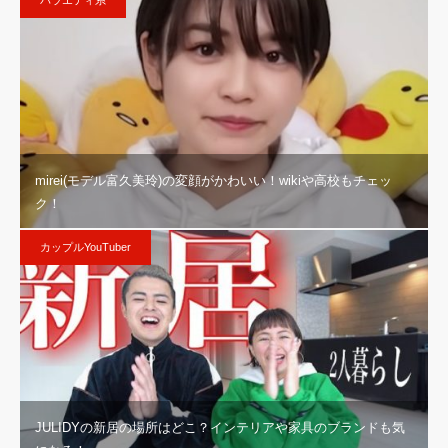
バラエティ系
mirei(モデル富久美玲)の変顔がかわいい！wikiや高校もチェッ
ク！
カップルYouTuber
JULIDYの新居の場所はどこ？インテリアや家具のブランドも気