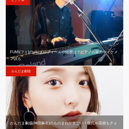
ピアノ系
FUMI(フミ)のwikiプロフィールや経歴は？ピアノの実力やイケメ
ン説も
かんだま劇場
かんだま劇場(神田麻衣)のものまねがすごい！彼氏や高校もチェ