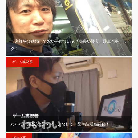
二宮祥平は結婚して嫁や子供はいる？身長や愛犬、愛車もチェッ
ク！
ゲーム実況系
わいわい(実況)の顔をマスクなしで！兄や結婚も調査！