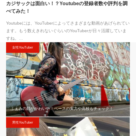
カジサックは面白い！？Youtubeの登録者数や評判を調
べてみた！
Youtubeには、YouTuberによってさまざまな動画があげられてい
ます。もう数えきれないぐらいのYouTuberが日々活躍していま
すね。…
女性YouTuber
ふぁみの顔がかわいい！ベースの実力や高校もチェック！
男性YouTuber