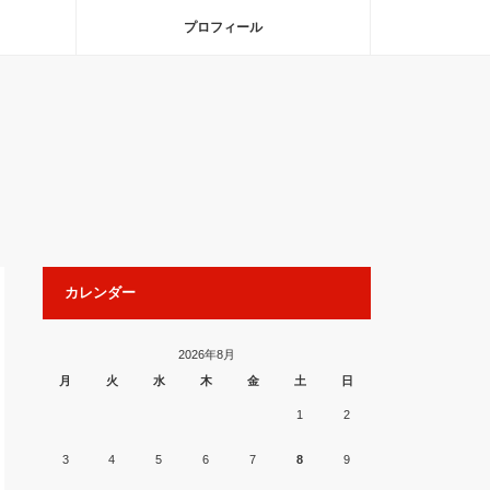
プロフィール
カレンダー
2026年8月
月
火
水
木
金
土
日
1
2
3
4
5
6
7
8
9