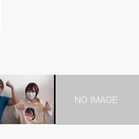
ル系
TOKO