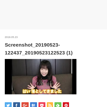
2019.05.23
Screenshot_20190523-
122437_20190523122523 (1)