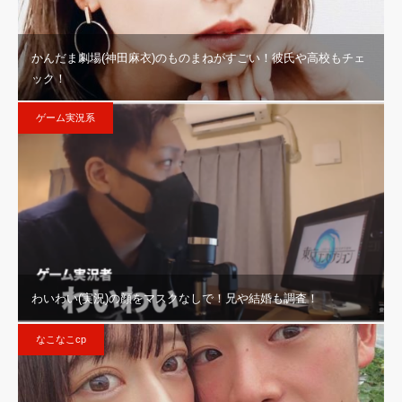
かんだま劇場(神田麻衣)のものまねがすごい！彼氏や高校もチェ
ック！
ゲーム実況系
わいわい(実況)の顔をマスクなしで！兄や結婚も調査！
なこなこcp