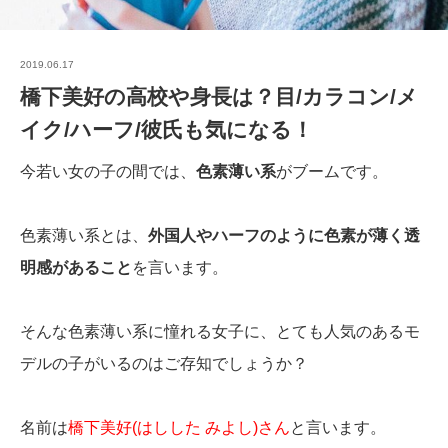
2019.06.17
橋下美好の高校や身長は？目/カラコン/メ
イク/ハーフ/彼氏も気になる！
今若い女の子の間では、
色素薄い系
がブームです。
色素薄い系とは、
外国人やハーフのように色素が薄く透
明感があること
を言います。
そんな色素薄い系に憧れる女子に、とても人気のあるモ
デルの子がいるのはご存知でしょうか？
名前は
橋下美好(はしした みよし)さん
と言います。