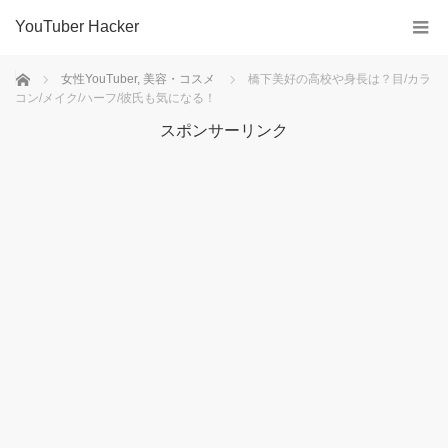
YouTuber Hacker
ホーム
女性YouTuber
,
美容・コスメ
橋下美好の高校や身長は？目/カラ
コン/メイク/ハーフ/彼氏も気になる！
スポンサーリンク